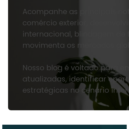
Acompanhe as principais notí
comércio exterior, desenvolv
internacional, blindagem de
movimenta os mercados glob
Nosso blog é voltado para 
atualizadas, identificar opo
estratégicas no cenário inter