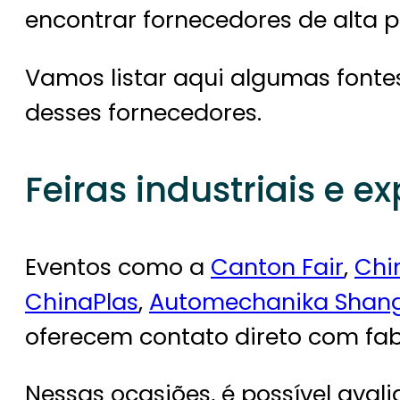
encontrar fornecedores de alta 
Vamos listar aqui algumas fontes
desses fornecedores.
Feiras industriais e e
Eventos como a
Canton Fair
,
Chin
ChinaPlas
,
Automechanika Shan
oferecem contato direto com fab
Nessas ocasiões, é possível avalia