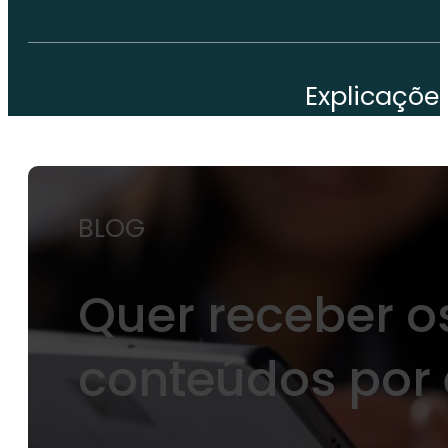
Explicaçõe
BLOG
Quer receber o
conteúdos por