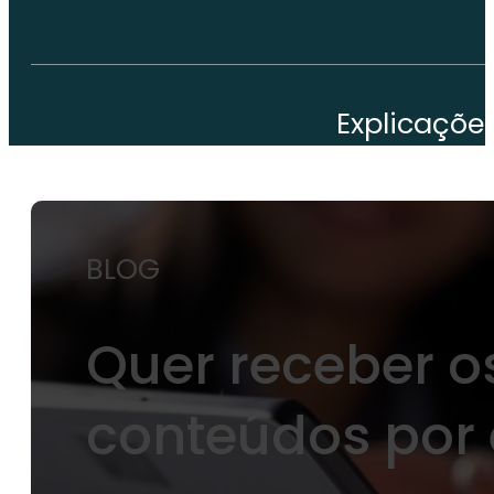
Explicaçõe
BLOG
Quer receber o
conteúdos por