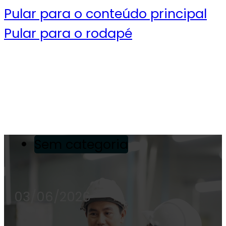
Pular para o conteúdo principal
Pular para o rodapé
Sem categoria
03/06/2026