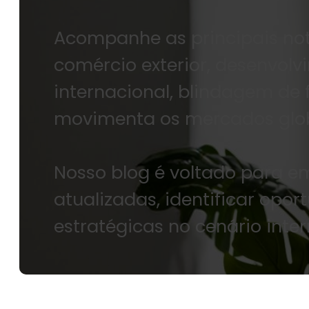
Acompanhe as principais notí
comércio exterior, desenvolv
internacional, blindagem de
movimenta os mercados glob
Nosso blog é voltado para 
atualizadas, identificar opo
estratégicas no cenário inter